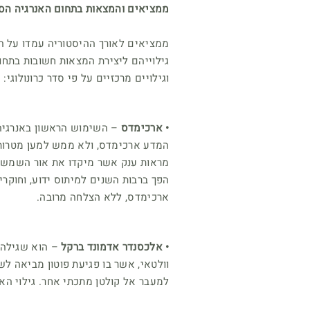
ממציאים והמצאות בתחום האנרגיה הס
ממציאים לאורך ההיסטוריה עמדו על הפ
גילוייהם ליצירת המצאות חשובות בתח
וגילויים מרכזיים על פי סדר כרונולוגי:
• ארכימדס
– השימוש הראשון באנרגיה 
המדע ארכימדס, ולא ממש למען מטרות י
מראות ענק אשר מיקדו את אור השמש וש
הפך ברבות השנים למיתוס ידוע, וחוקרי
ארכימדס, ללא הצלחה מרובה.
• אלכסנדר אדמונד ברקל
– הוא שגילה
וולטאי, אשר בו פגיעת פוטון מביאה לש
למעבר אל קולטן מתכתי אחר. גילוי הא