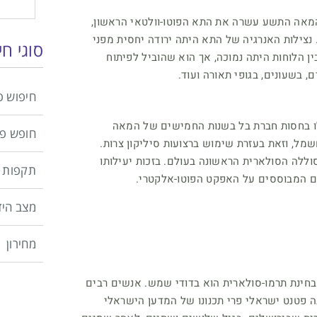
מאה התשע עשרה את התא הפוטו-וולטאי הראשון,
 נצילות האנרגיה של התא היתה ירודה יחסית מפני
סוגי ח
 הלוחות היתה נמוכה, אך הוא שהוביל לפיתוח
 בשעונים, בגופי תאורה ועוד.
חיפוש פ
 בחסות חברת בל בשנות החמישים של המאה
חופש פ
מל, וזאת בעזרת שימוש ברצועות סיליקון צרות.
ללה הסולארית הראשונה בעולם. בזכות יעילותו
תקפות 
ם המבוססים על האפקט הפוטו-אלקטרי.
מצב היד
מחירון
ינת תרמו-סולארית הוא בדודי שמש. אנשים רבים
 פטנט ישראלי פרי תכנונו של המדען הישראלי