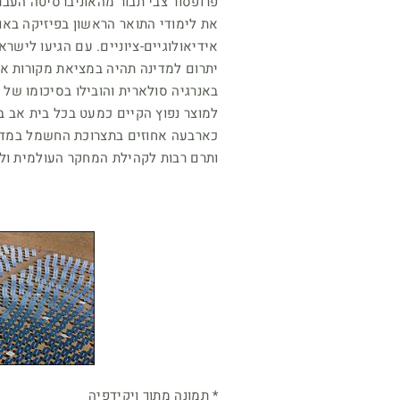
פרופסור צבי תבור מהאוניברסיטה העבר
את לימודי התואר הראשון בפיזיקה באונ
אידיאולוגיים-ציוניים. עם הגיעו ליש
יתרום למדינה תהיה במציאת מקורות אנ
באנרגיה סולארית והובילו בסיכומו של
למוצר נפוץ הקיים כמעט בכל בית אב בי
כארבעה אחוזים בתצרוכת החשמל במדינ
ותרם רבות לקהילת המחקר העולמית ול
* תמונה מתוך ויקידפיה