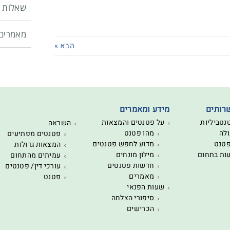
שאלות נ
מאמרים
הבא »
רותים
מידע ומאמרים
נטביליות
על פטנטים והמצאות
השראה
לה
מהו פטנט
פטנטים מפתיעים
פטנט
מדוע לחפש פטנטים
המצאות גדולות
עות בתחום
מילון מונחים
עמיתים מהתחום
חדשות פטנטים
עורכי דין/ פטנטים
מאמרים
פטנט
שעות הפנאי
סיפורי הצלחה
הכרישים