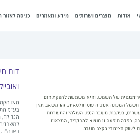
י
אודות
מוצרים ושרותים
מידע ומאמרים
כניסה לאזור ה
דוח חי
ואובייק
טרומגנטית של השמש, והיא משמשת להפקת חום
חשמל המכונה אנרגיה פוטו-וולטאית. זהו משאב זמין
בע"מ התב
עשרים, בעקבות משבר הנפט העולמי והתעוררות
הגדולה, 
בה, הפכה תופעה זו מושא למחקרים, המצאות
למשרדיה ב
 לשוק הציבורי בקצב מוגבר.
בארה"ב, א