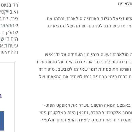
ולארית
רק בניוטו
ואובייקטי
פרט לחיפ
וטנציאל הגלום באנרגיה סולארית, ורתמו את
שהמצאה א
ומי מדע שונים. לפניכם רשימה של ממציאים
שהלקוח י
היחידי של
עשרות אל
וההמצאות
סולארית נעשה בימי יוון העתיקה על ידי איש
דידותיות לסביבה. ארכימדס הציב על חומות עירו
רפו את ספינות רומי שאיימו לכובשם. סיפור זה
ם רבים בימי הביניים ניסו לשחזר את המצאתו של
 באמצע המאה התשע עשרה את האפקט הפוט-
חרור אלקטרון ממתכת, ומכאן היות האלקטרון פנוי
פקט היווה את הבסיס ליצירת התא הפוטו-וולטאי.