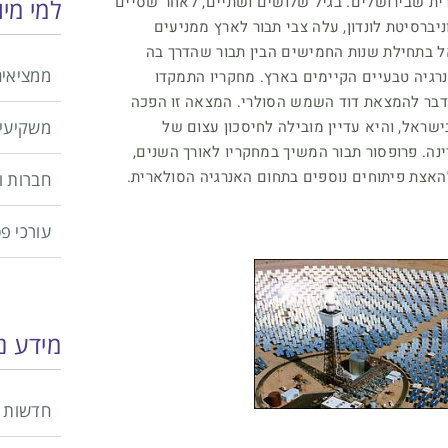
ית שבירושלים. בגיל שלושים ושתיים, לאחר שסיים
למי מי
יברסיטת לונדון, עלה צבי תבור לארץ ממניעים
ראל בתחילת שנות החמישים הבין תבור שהדרך בה
ממציאים
רגיה טבעיים הקיימים בארץ. מחקריו התמקדו
 דבר להמצאת דוד השמש הסולרי. המצאה זו הפכה
שראל, והיא עדיין מובילה לחיסכון עצום של
משקיעי
ה. פרופסור תבור המשיך במחקריו לאורך השנים,
האצת פיתוחים נוספים בתחום האנרגיה הסולארית.
חברות 
עורכי פ
מידע נ
חדשות 