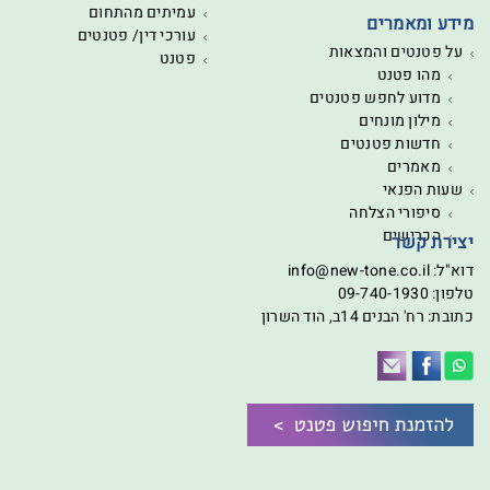
עמיתים מהתחום
מידע ומאמרים
עורכי דין/ פטנטים
על פטנטים והמצאות
פטנט
מהו פטנט
מדוע לחפש פטנטים
מילון מונחים
חדשות פטנטים
מאמרים
שעות הפנאי
סיפורי הצלחה
הכרישים
יצירת קשר
דוא"ל:
info@new-tone.co.il
טלפון:
09-740-1930
כתובת: רח' הבנים 14ב, הוד השרון