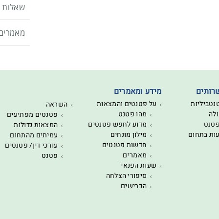
שאלות נ
מאמרים
רותים
מידע ומאמרים
נטביליות
על פטנטים והמצאות
השראה
לה
מהו פטנט
פטנטים מפתיעים
פטנט
מדוע לחפש פטנטים
המצאות גדולות
עות בתחום
מילון מונחים
עמיתים מהתחום
חדשות פטנטים
עורכי דין/ פטנטים
מאמרים
פטנט
שעות הפנאי
סיפורי הצלחה
הכרישים