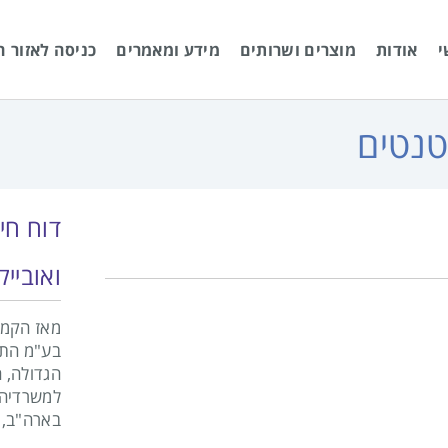
י
אודות
מוצרים ושרותים
מידע ומאמרים
כניסה לאזור ה
טנטים
דוח חי
ואובייק
בע"מ התב
הגדולה, 
למשרדיה ב
בארה"ב, א