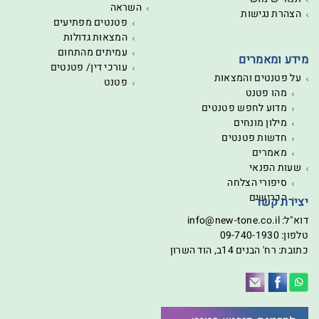
השראה
הצהרת נגישות
פטנטים מפתיעים
המצאות גדולות
עמיתים מהתחום
מידע ומאמרים
עורכי דין/ פטנטים
על פטנטים והמצאות
פטנט
מהו פטנט
מדוע לחפש פטנטים
מילון מונחים
חדשות פטנטים
מאמרים
שעות הפנאי
סיפורי הצלחה
הכרישים
יצירת קשר
דוא"ל:
info@new-tone.co.il
טלפון:
09-740-1930
כתובת: רח' הבנים 14ב, הוד השרון