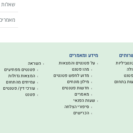
שאלות נ
מאמרים
רותים
מידע ומאמרים
נטביליות
על פטנטים והמצאות
השראה
לה
מהו פטנט
פטנטים מפתיעים
פטנט
מדוע לחפש פטנטים
המצאות גדולות
עות בתחום
מילון מונחים
עמיתים מהתחום
חדשות פטנטים
עורכי דין/ פטנטים
מאמרים
פטנט
שעות הפנאי
סיפורי הצלחה
הכרישים