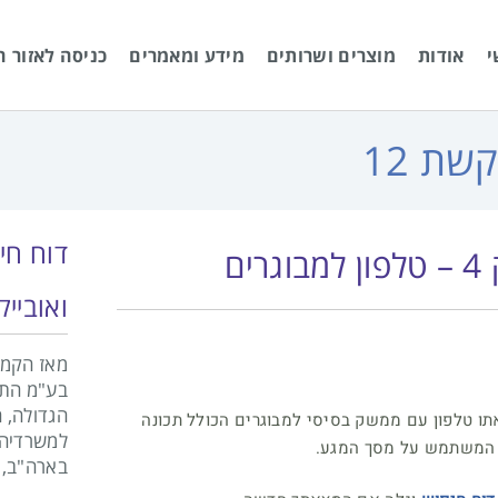
י
אודות
מוצרים ושרותים
מידע ומאמרים
כניסה לאזור ה
שת 12
דוח חי
ואובייק
בע"מ התב
הגדולה, 
תו טלפון עם ממשק בסיסי למבוגרים הכולל תכונה
למשרדיה ב
 המשתמש על מסך המגע.
בארה"ב, א