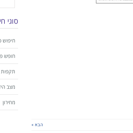
סוגי ח
חיפוש פ
חופש פ
תקפות 
מצב היד
מחירון
הבא »