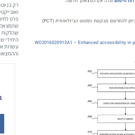
דוח חיפוש
וגלה אם המצאתך חדשה.
רק בניוטו
ואובייקטי
פרט לחיפ
אמיר הגיש בקשות פטנט על המצאתו. ניתן להתרשם מבקשת הפטנט הבינלאומית (PCT)
שהמצאה א
שהלקוח י
היחידי של
WO2016020913A1 – Enhanced accessibility in po
עשרות אל
וההמצאות