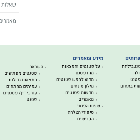
שאלות נ
מאמרים
רותים
מידע ומאמרים
נטביליות
על פטנטים והמצאות
השראה
לה
מהו פטנט
פטנטים מפתיעים
פטנט
מדוע לחפש פטנטים
המצאות גדולות
עות בתחום
מילון מונחים
עמיתים מהתחום
חדשות פטנטים
עורכי דין/ פטנטים
מאמרים
פטנט
שעות הפנאי
סיפורי הצלחה
הכרישים