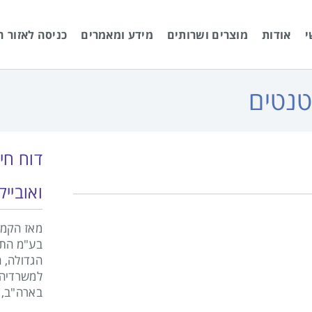
י
אודות
מוצרים ושרותים
מידע ומאמרים
כניסה לאזור ה
טנטים
דוח חי
ואובייק
בע"מ התב
הגדולה, 
למשרדיה ב
בארה"ב, א