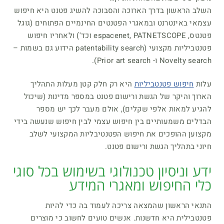
השלב הראשון בדרך הארוכה והסבוכה להשיג פטנט היא חיפוש
עצמאי באינטרנט ובמאגרי הפטנטים החינמיים הפתוחים (גוגל
פטנטס, espacenet, PATNETSCOPE וכד') ולאחריו חיפוש
פטנטביליות מקצועי (patentability search הידוע גם בשמות –
Novelty search ו- Prior art search).
עלות
חיפוש פטנטביליות
היא רק חלק קטן מעלות התהליך
הארוך והיקר של הגשת ורישום פטנט במספר מדינות (שיכול
להגיע למאות אלפי שקלים), אולם מעבר לכך יש מספר
הבדלים משמעותיים בין חיפוש עצמי לבין חיפוש שנעשה בידי
מקצוען ההופכים את חיפוש הפטנטיבליות המקצועי לשלב
חיוני בתהליך הגשת ורישום פטנט.
ידע וניסיון טכנולוגי בשימוש בכל סוגי
כלי החיפוש ומאגרי המידע
התנאי הראשון שהמצאה צריכה לעמוד בה כדי להיות
פטנטבילית היא חדשנות. אנשים טועים לחשוב כי מוצרים