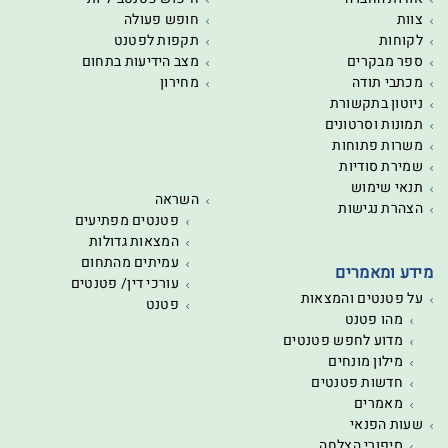
צוות
חופש פעולה
לקוחות
תקפות לפטנט
ספר מבקרים
מצב הידיעות בתחום
מכתבי תודה
מחירון
ניוטון בתקשורת
תמונות וסרטונים
משרות פתוחות
שמירת סודיות
תנאי שימוש
השראה
הצהרת נגישות
פטנטים מפתיעים
המצאות גדולות
עמיתים מהתחום
מידע ומאמרים
עורכי דין/ פטנטים
על פטנטים והמצאות
פטנט
מהו פטנט
מדוע לחפש פטנטים
מילון מונחים
חדשות פטנטים
מאמרים
שעות הפנאי
סיפורי הצלחה