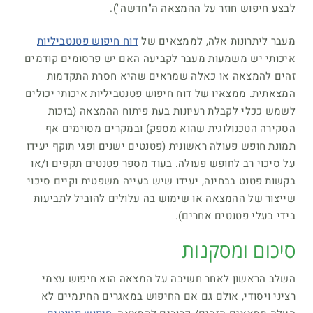
לבצע חיפוש חוזר על ההמצאה ה"חדשה").
מעבר ליתרונות אלה, לממצאים של
דוח חיפוש פטנטביליות
איכותי יש משמעות מעבר לקביעה האם יש פרסומים קודמים
זהים להמצאה או כאלה שמראים שהיא חסרת התקדמות
המצאתית. ממצאיו של דוח חיפוש פטנטביליות איכותי יכולים
לשמש ככלי לקבלת רעיונות בעת פיתוח ההמצאה (בזכות
הסקירה הטכנולוגית שהוא מספק) ובמקרים מסוימים אף
תמונת חופש פעולה ראשונית (פטנטים ישנים ופגי תוקף יעידו
על סיכוי רב לחופש פעולה. בעוד מספר פטנטים תקפים ו/או
בקשות פטנט בבחינה, יעידו שיש בעייה משפטית וקיים סיכוי
שייצור של ההמצאה או שימוש בה עלולים להוביל לתביעות
בידי בעלי פטנטים אחרים).
סיכום ומסקנות
השלב הראשון לאחר חשיבה על המצאה הוא חיפוש עצמי
רציני ויסודי, אולם גם אם החיפוש במאגרים החינמיים לא