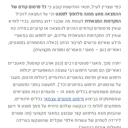
כפי שצויין לעיל, תנאי החדשנות קובע כי
כל פרסום קודם של
ההמצאה מונע ממנה מלהפוך לפטנט
וכי על המצאה להכיל
התקדמות המצאתית
לעומת מה שכבר ידוע בתחום. בכדי לוודא
שאין פרסומים קודמים הזהים להמצאה או קרובים במידה כזו
שאין לה התקדמות המצאתית עליהם, יש לחפש גם במאגרי
מידע שאינם נגישים לציבור הרחב (כאלה המתמחים בפטנטים,
ואחרים כגון – מאגרי מאמרים וספרות מקצועית).
יתרה מכך, מאגרי פטנטים רבים (כגון אורביט קווסטל, פאטבייס
ואחרים) הם מנועי חיפוש רבי עוצמה המאפשרים יכולות
חיפוש שאינן זמינות במאגרים החינמיים (יכולות תרגום, מעבר
על שרטוטים, חיפוש בסיווגים וכד'). למעשה בוחני הפטנטים
עצמם משתמשים בכלים מסוג זה – ופעמים רבות ממציאים
שמסתפקים בביצוע
חיפוש פטנטים עצמאי
בכלים חינמיים,
מופתעים לגלות כי הבקשה שלהם נדחית על סמך פטנט זר וישן
שהבוחן מצא בחיפוש קצר שבוצע במאגר מקצועי (מה שגורם
לירידה לטמיון של עשרות אלפי שקלים שהושקעו בעריכה
ותשלום אגרות ההגשה).