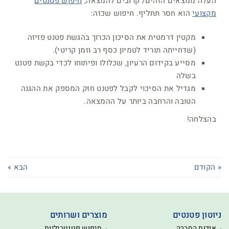
העלה ממצאים הזהים/ קרובים להמצאה,
חיפוש פטנטים
מקצועי
הוא חסר תחליף. חיפוש שכזה:
מקטין דרמטית את הסיכון הכרוך בהגשת פטנט פזיזה
(שדחייתה תוריד לטמיון כסף רב וזמן קריטי).
מסייע בקידום הרעיון, שכלולו ופיתוחו לכדי בקשת פטנט
בשלה
מגדיל את הסיכוי לקבל לפטנט חזק המספק את ההגנה
הטובה והרחבה ביותר על ההמצאה.
בהצלחה!
« הקודם
הבא »
ניוטון פטנטים
מוצרים ושרותים
אודות החברה
חיפוש פטנטביליות