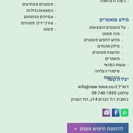
הצהרת נגישות
פטנטים מפתיעים
המצאות גדולות
עמיתים מהתחום
מידע ומאמרים
עורכי דין/ פטנטים
על פטנטים והמצאות
פטנט
מהו פטנט
מדוע לחפש פטנטים
מילון מונחים
חדשות פטנטים
מאמרים
שעות הפנאי
סיפורי הצלחה
הכרישים
יצירת קשר
דוא"ל:
info@new-tone.co.il
טלפון:
09-740-1930
כתובת: רח' הבנים 14ב, הוד השרון