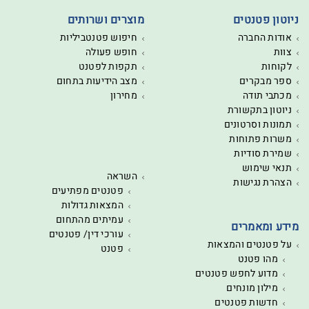
ניוטון פטנטים
מוצרים ושרותים
אודות החברה
חיפוש פטנטביליות
צוות
חופש פעולה
לקוחות
תקפות לפטנט
ספר מבקרים
מצב הידיעות בתחום
מכתבי תודה
מחירון
ניוטון בתקשורת
תמונות וסרטונים
משרות פתוחות
שמירת סודיות
תנאי שימוש
השראה
הצהרת נגישות
פטנטים מפתיעים
המצאות גדולות
עמיתים מהתחום
מידע ומאמרים
עורכי דין/ פטנטים
על פטנטים והמצאות
פטנט
מהו פטנט
מדוע לחפש פטנטים
מילון מונחים
חדשות פטנטים