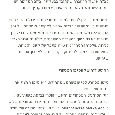
קבלת אישור ההחברה שהמוצר בבעלותה. ברוב המדינות יש
חוקיםאשר נועדו להגן מפני הפרת זכויות הקניין הרוחני.
סימני מסחר ניתן לקנות ולמכור. סימני מסחר יכולים גם להיות
מורשים לשימוש של חברות אחרות לתקופה מוסכמת של זמן
או בתנאים מסוימים. סימנים מסחריים מסייעים להבדיל בין
מוצרים לא רק בתוך המערכת המשפטית, אלא גם עבור הצרכן.
למרות שלסימן מסחרי אין טווח מוגבל של קיום, הזכויות
לשימוש בו עלולות להימחק עקב שימוש לא נכון או חוסר
שימוש.
ההיסטוריה של הסימן המסחרי
סימן מסחרי, כפי שמשתמע מהמילה, הוא סימן המציג את
הסחר של היוצר.
חוק הסימנים המסחריים הראשון הוכרז בצרפת בשנת1857,
ובריטניה פרסמה לראשונה את חוק הסימנים המסחריים שלה,
ה- Merchandise Marks Act, ב -1875 ולפיו, מכירה של מוצר
שעליו סימן מסחרי בחסות של יצרן אחר, נחשבה לעבירה