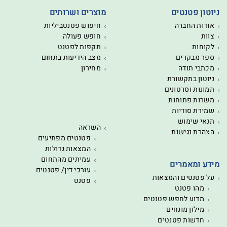
ניוטון פטנטים
מוצרים ושרותים
אודות החברה
חיפוש פטנטביליות
צוות
חופש פעולה
לקוחות
תקפות לפטנט
ספר מבקרים
מצב הידיעות בתחום
מכתבי תודה
מחירון
ניוטון בתקשורת
תמונות וסרטונים
משרות פתוחות
שמירת סודיות
תנאי שימוש
השראה
הצהרת נגישות
פטנטים מפתיעים
המצאות גדולות
עמיתים מהתחום
מידע ומאמרים
עורכי דין/ פטנטים
על פטנטים והמצאות
פטנט
מהו פטנט
מדוע לחפש פטנטים
מילון מונחים
חדשות פטנטים