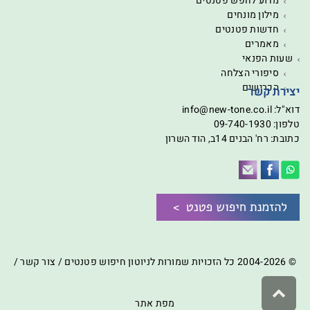
מדוע לחפש פטנטים
מילון מונחים
חדשות פטנטים
מאמרים
שעות הפנאי
סיפורי הצלחה
הכרישים
יצירת קשר
דוא"ל:
info@new-tone.co.il
טלפון:
09-740-1930
כתובת: רח' הבנים 14ב, הוד השרון
© 2004-2026 כל הזכויות שמורות לניוטון חיפוש פטנטים /
צור קשר
/
גלילה
לראש
מפת אתר