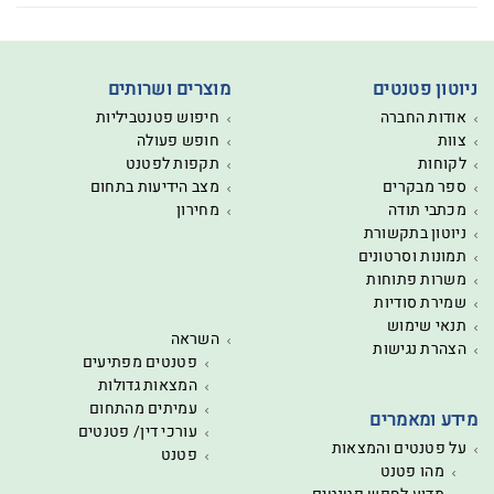
ניוטון פטנטים
מוצרים ושרותים
אודות החברה
חיפוש פטנטביליות
צוות
חופש פעולה
לקוחות
תקפות לפטנט
ספר מבקרים
מצב הידיעות בתחום
מכתבי תודה
מחירון
ניוטון בתקשורת
תמונות וסרטונים
משרות פתוחות
שמירת סודיות
תנאי שימוש
השראה
הצהרת נגישות
פטנטים מפתיעים
המצאות גדולות
עמיתים מהתחום
מידע ומאמרים
עורכי דין/ פטנטים
על פטנטים והמצאות
פטנט
מהו פטנט