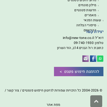
מדוע לחפש פטנטים
מילון מונחים
חדשות פטנטים
מאמרים
שעות הפנאי
סיפורי הצלחה
הכרישים
יצירת קשר
דוא"ל:
info@new-tone.co.il
טלפון:
09-740-1930
כתובת: רח' הבנים 14ב, הוד השרון
© 2004-2026 כל הזכויות שמורות לניוטון חיפוש פטנטים /
צור קשר
/
גלילה
לראש
מפת אתר