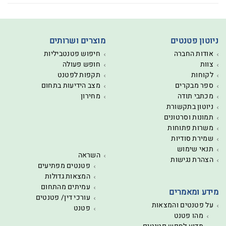
ניוטון פטנטים
מוצרים ושרותים
אודות החברה
חיפוש פטנטביליות
צוות
חופש פעולה
לקוחות
תקפות לפטנט
ספר מבקרים
מצב הידיעות בתחום
מכתבי תודה
מחירון
ניוטון בתקשורת
תמונות וסרטונים
משרות פתוחות
שמירת סודיות
תנאי שימוש
השראה
הצהרת נגישות
פטנטים מפתיעים
המצאות גדולות
עמיתים מהתחום
מידע ומאמרים
עורכי דין/ פטנטים
על פטנטים והמצאות
פטנט
מהו פטנט