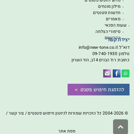
מדוע לחפש פטנטים
מילון מונחים
חדשות פטנטים
מאמרים
שעות הפנאי
סיפורי הצלחה
הכרישים
יצירת קשר
דוא"ל:
info@new-tone.co.il
טלפון:
09-740-1930
כתובת: רח' הבנים 14ב, הוד השרון
© 2004-2026 כל הזכויות שמורות לניוטון חיפוש פטנטים /
צור קשר
/
גלילה
לראש
מפת אתר