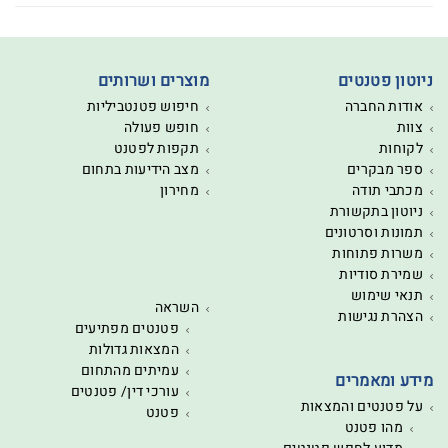
ניוטון פטנטים
מוצרים ושרותים
אודות החברה
חיפוש פטנטביליות
צוות
חופש פעולה
לקוחות
תקפות לפטנט
ספר מבקרים
מצב הידיעות בתחום
מכתבי תודה
מחירון
ניוטון בתקשורת
תמונות וסרטונים
משרות פתוחות
שמירת סודיות
תנאי שימוש
השראה
הצהרת נגישות
פטנטים מפתיעים
המצאות גדולות
עמיתים מהתחום
מידע ומאמרים
עורכי דין/ פטנטים
על פטנטים והמצאות
פטנט
מהו פטנט